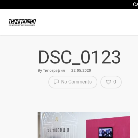
С
DSC_0123
By
Типография
22.05.2020
No Comments
0