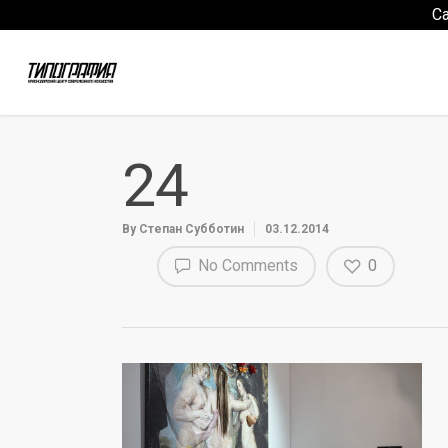
С
24
By
Степан Субботин
03.12.2014
No Comments
0